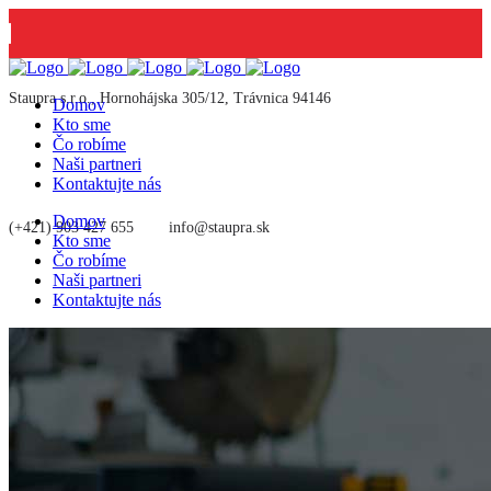
Staupra s.r.o., Hornohájska 305/12, Trávnica 94146
Domov
Kto sme
Čo robíme
Naši partneri
Kontaktujte nás
Domov
(+421) 903 427 655
info@staupra.sk
Kto sme
Čo robíme
Naši partneri
Kontaktujte nás