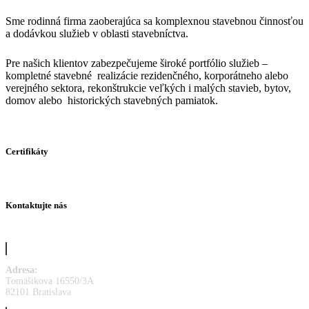
Sme rodinná firma zaoberajúca sa komplexnou stavebnou činnosťou
a dodávkou služieb v oblasti stavebníctva.
Pre našich klientov zabezpečujeme široké portfólio služieb –
kompletné stavebné realizácie rezidenčného, korporátneho alebo
verejného sektora, rekonštrukcie veľkých i malých stavieb, bytov,
domov alebo historických stavebných pamiatok.
Certifikáty
Kontaktujte nás
Adresa:
Tomášikova 16550/3A
82101 Bratislava